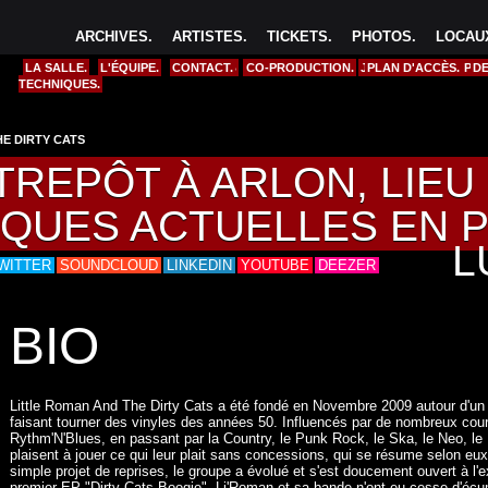
ARCHIVES
.
ARTISTES
.
TICKETS
.
PHOTOS
.
LOCAUX
LA SALLE.
L'ÉQUIPE.
CONTACT.
#
A
B
C
CO-PRODUCTION.
D
E
F
G
H
I
J
PLAN D'ACCÈS.
K
L
M
N
O
P
DE
TECHNIQUES.
HE DIRTY CATS
 CASERNE LEOPOLD
TREPÔT À ARLON, LIE
INE
IQUES ACTUELLES EN 
L
14/08
WITTER
SOUNDCLOUD
LINKEDIN
YOUTUBE
DEEZER
BIO
Little Roman And The Dirty Cats a été fondé en Novembre 2009 autour d'un v
faisant tourner des vinyles des années 50. Influencés par de nombreux cou
Rythm'N'Blues, en passant par la Country, le Punk Rock, le Ska, le Neo, le 
plaisent à jouer ce qui leur plait sans concessions, qui se résume selon eu
simple projet de reprises, le groupe a évolué et s'est doucement ouvert à l'
premier EP "Dirty Cats Boogie", Li'Roman et sa bande n'ont eu cesse d'écu