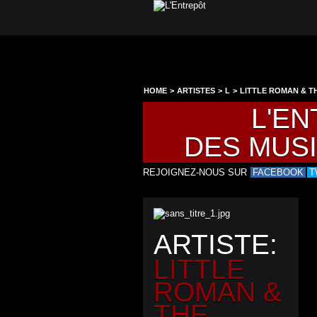
HOME
>
ARTISTES
>
L
>
LITTLE ROMAN & T
COUR DE LA
L'EN
MED
DES MUS
REJOIGNEZ-NOUS SUR
FACEBOOK
T
ARTISTE:
LITTLE
ROMAN &
THE