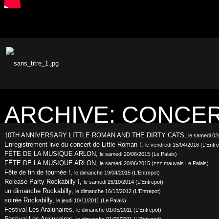
ARCHIVE: CONCE
10TH ANNIVERSARY LITTLE ROMAN AND THE DIRTY CATS
,
le samedi 02
Enregistrement live du concert de Little Roman !
,
le vendredi 15/04/2016 (L'Entre
FÊTE DE LA MUSIQUE ARLON
,
le samedi 20/06/2015 (Le Palais)
FÊTE DE LA MUSIQUE ARLON
,
le samedi 20/06/2015 (zzz mauvais Le Palais)
Fête de fin de tournée !
,
le dimanche 19/04/2015 (L'Entrepot)
Release Party Rockabilly !
,
le samedi 25/10/2014 (L'Entrepot)
un dimanche Rockabilly
,
le dimanche 16/12/2012 (L'Entrepot)
soirée Rockabilly
,
le jeudi 10/11/2011 (Le Palais)
Festival Les Aralunaires
,
le dimanche 01/05/2011 (L'Entrepot)
Festival Les Aralunaires
,
le dimanche 01/05/2011 (L'Entrepot)