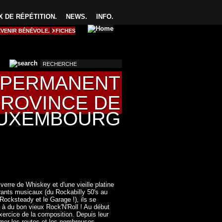
 DE RÉPÉTITION
.
NEWS
.
INFO
.
VENIR BÉNÉVOLE.
Q
R
S
T
U
V
W
X
FICHES
Y
Z
U PERMANENT
PROVINCE DE
UXEMBOURG
erre de Whiskey et d'une vieille platine
rants musicaux (du Rockabilly 50's au
Rocksteady et le Garage !), ils se
x à du bon vieux Rock'N'Roll ! Au début
exercice de la composition. Depuis leur
mer les routes et les nombreuses