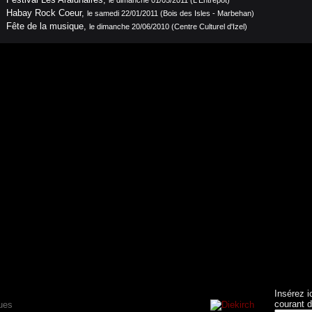
Habay Rock Coeur
,
le samedi 22/01/2011 (Bois des Isles - Marbehan)
Fête de la musique
,
le dimanche 20/06/2010 (Centre Culturel d'Izel)
Insérez i
courant d
ues