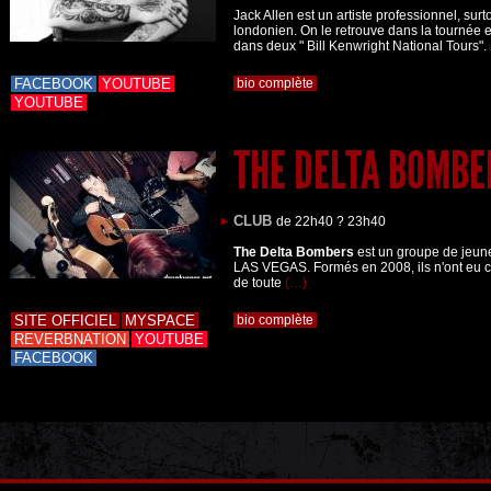
Jack Allen est un artiste professionnel, su
londonien. On le retrouve dans la tournée 
dans deux " Bill Kenwright National Tours".
FACEBOOK
YOUTUBE
bio complète
YOUTUBE
THE DELTA BOMB
CLUB
de 22h40 ? 23h40
The Delta Bombers
est un groupe de jeune
LAS VEGAS. Formés en 2008, ils n'ont eu c
de toute
(…)
SITE OFFICIEL
MYSPACE
bio complète
REVERBNATION
YOUTUBE
FACEBOOK