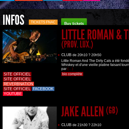
INFOS
TICKETS FNAC
LITTLE ROMAN & T
(PROV. LUX.)
CLUB
de 20h10 ? 20h50
Little Roman And The Dirty Cats a été fon
Whiskey et d'une vieille platine faisant tou
par
(…)
SITE OFFICIEL
bio complète
SITE OFFICIEL
REVERBNATION
SITE OFFICIEL
FACEBOOK
YOUTUBE
JAKE ALLEN
(GB)
CLUB
de 21h30 ? 22h10