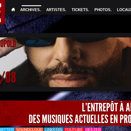
ARCHIVES
.
ARTISTES
.
TICKETS
.
PHOTOS
.
LOCAUX
EOPOLD
4/08
L'ENTREPÔT À 
DES MUSIQUES ACTUELLES EN PR
WITTER
SOUNDCLOUD
LINKEDIN
YOUTUBE
DEEZER