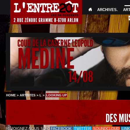
ARCHIVES
.
AR
COUR DE LA CASERNE LEOPOLD
MEDINE
14/08
HOME
>
ARTISTES
>
L
>
LOOKING UP
DES MU
REJOIGNEZ-NOUS SUR
FACEBOOK
TWITTER
SOUNDCLOUD
LIN