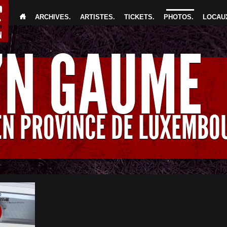
ARCHIVES
.
ARTISTES
.
TICKETS
.
PHOTOS
.
LOCAUX
'N GAUME
EN PROVINCE DE LUXEMBO