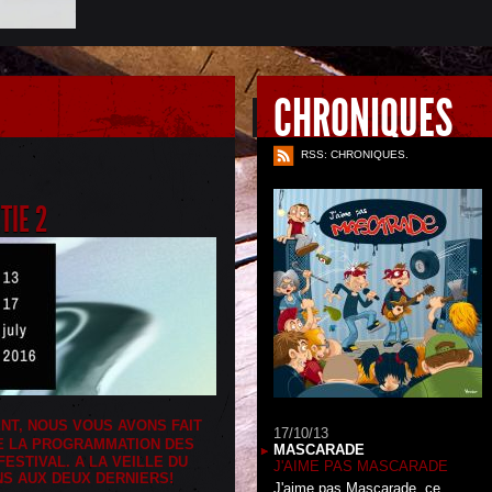
CHRONIQUES
RSS: CHRONIQUES.
TIE 2
NT, NOUS VOUS AVONS FAIT
17/10/13
E LA PROGRAMMATION DES
MASCARADE
ESTIVAL. A LA VEILLE DU
J'AIME PAS MASCARADE
S AUX DEUX DERNIERS!
J'aime pas Mascarade, ce