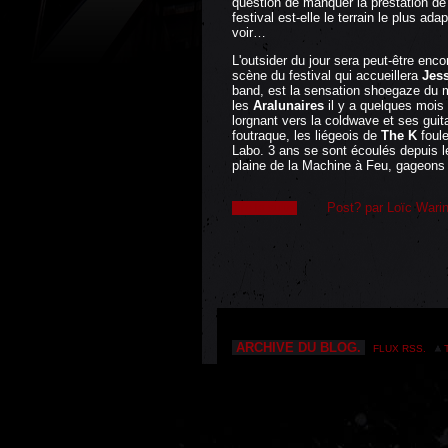
question de manquer la prestation d
festival est-elle le terrain le plus a
voir…
L'outsider du jour sera peut-être enco
scène du festival qui accueillera
Jes
band, est la sensation shoegaze du
les
Aralunaires
il y a quelques mois
lorgnant vers la coldwave et ses guit
foutraque, les liégeois de
The K
foul
Labo. 3 ans se sont écoulés depuis l
plaine de la Machine à Feu, gageon
Post? par Loïc Wari
lire la suite
ARCHIVE DU BLOG.
FLUX RSS.