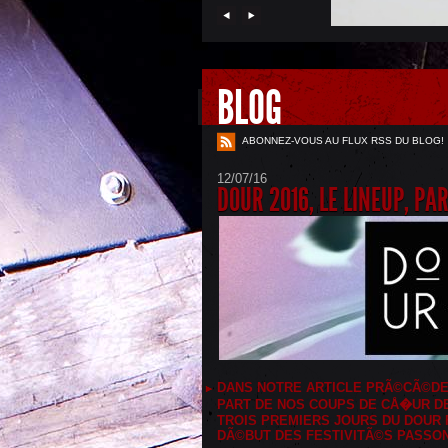
BLOG
ABONNEZ-VOUS AU FLUX RSS DU BLOG!
12/07/16
DOUR 2016, LE LINEUP, PAR
DANS NOTRE ARTICLE PRÃ©CÃ©DE
PART DE NOS COUPS DE CÅ�UR D
TROIS PREMIERS JOURS DU DOUR F
DÃ©BUT DES FESTIVITÃ©S PASSON