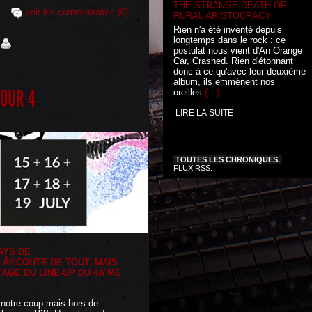
THE STRANGE DEATH OF
n
voir les commentaires (0)
RURAL ARISTOCRACY
Rien n'a été inventé depuis
longtemps dans le rock : ce
postulat nous vient d'An Orange
Car, Crashed. Rien d'étonnant
donc à ce qu'avec leur deuxième
album, ils emmènent nos
JOUR 4
oreilles
(…)
LIRE LA SUITE
TOUTES LES CHRONIQUES.
FLUX RSS.
AYS DE
 Ã©COUTE DE TOUT, MAIS
AGE DU LINE-UP DU 4Ã¨ME
 notre coup mais hors de