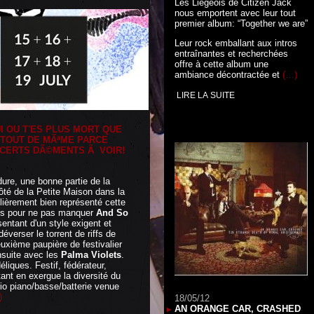
Les Liégeois de Citizen Jack
nous emportent avec leur tout
premier album: “Together we are”
Leur rock emballant aux intros
entraînantes et recherchées
offre à cette album une
ambiance décontractée et
(…)
LIRE LA SUITE
UI OU T'ES PLUS MORT QUE
 TOUT DE MÃªME PARCE
NCERTS DÃ©MENTS Ã VOIR!
ure, une bonne partie de la
té de la Petite Maison dans la
ulièrement bien représenté cette
lus pour ne pas manquer
And So
sentant d'un style exigent et
éverser le torrent de riffs de
euxième paupière de festivalier
nsuite avec les
Palma Violets
.
iques. Festif, fédérateur,
nt en exergue la diversité du
trio piano/basse/batterie venue
)
18/05/12
AN ORANGE CAR, CRASHED