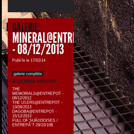
GALERIE:
MINERAL@ENTREPOT
- 08/12/2013
Publi?e le 17/02/14
galerie complète
D'AUTRES PHOTOS:
THE
MEMORIALS@ENTREPOT -
08/12/2012
THE U'LERS@ENTREPOT -
13/09/2013
DAGOBA@ENTREPOT -
15/12/2013
FULL OF SUÃ©DOISES /
ENTREPÃ´T 29/10/10B