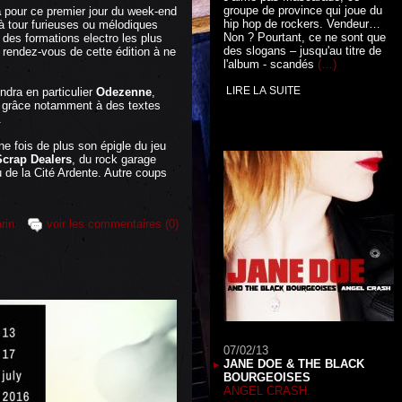
groupe de province qui joue du
a
pour ce premier jour du week-end
hip hop de rockers. Vendeur…
 à tour furieuses ou mélodiques
Non ? Pourtant, ce ne sont que
e des formations electro les plus
des slogans – jusqu'au titre de
rendez-vous de cette édition à ne
l'album - scandés
(…)
LIRE LA SUITE
endra en particulier
Odezenne
,
e grâce notamment à des textes
.
ne fois de plus son épigle du jeu
Scrap Dealers
, du rock garage
de la Cité Ardente. Autre coups
rin
voir les commentaires (0)
07/02/13
JANE DOE & THE BLACK
BOURGEOISES
ANGEL CRASH.