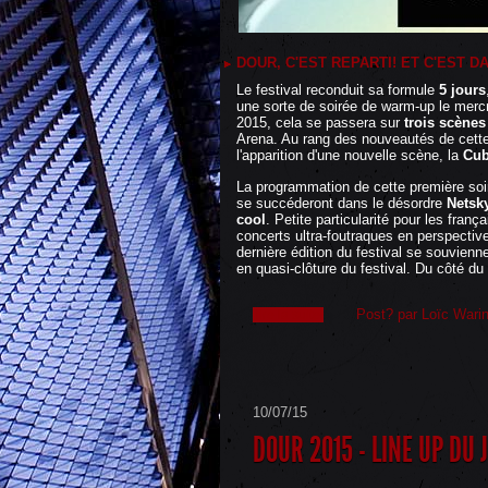
DOUR, C'EST REPARTI! ET C'EST 
Le festival reconduit sa formule
5 jours
une sorte de soirée de warm-up le mercre
2015, cela se passera sur
trois scènes
Arena. Au rang des nouveautés de cette
l'apparition d'une nouvelle scène, la
Cub
La programmation de cette première soi
se succéderont dans le désordre
Netsk
cool
. Petite particularité pour les frança
concerts ultra-foutraques en perspective
dernière édition du festival se souvien
en quasi-clôture du festival. Du côté d
Post? par Loïc Wari
lire la suite
10/07/15
DOUR 2015 - LINE UP DU 