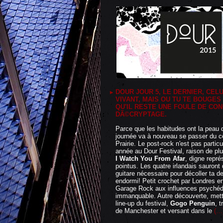
DOUR JOUR 5, LE DERNIER, CEL
VIVANT, MAIS OU TU TE BOUGES
QU'IL RESTE UNE FOULE DE CO
DÃ©CRYPTAGE.
Parce que les habitudes ont la peau d
journée va à nouveau se passer du cô
Prairie. Le post-rock n'est pas partic
année au Dour Festival, raison de p
I Watch You From Afar
, digne repré
pointus. Les quatre irlandais sauront d
guitare nécessaire pour décoller ta d
endormi! Petit crochet par Londres e
Garage Rock aux influences psychédél
immanquable. Autre découverte, metta
line-up du festival,
Gogo Penguin
, 
de Manchester et versant dans le
(…