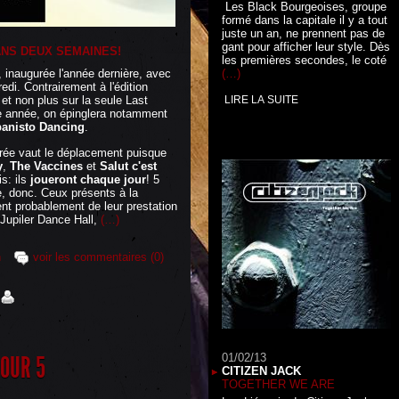
Les Black Bourgeoises, groupe
formé dans la capitale il y a tout
juste un an, ne prennent pas de
gant pour afficher leur style. Dès
DANS DEUX SEMAINES!
les premières secondes, le coté
(…)
, inaugurée l'année dernière, avec
di. Contrairement à l'édition
LIRE LA SUITE
et non plus sur la seule Last
 année, on épinglera notamment
anisto Dancing
.
rée vaut le déplacement puisque
y
,
The Vaccines
et
Salut c'est
is: ils
joueront chaque jour
! 5
, donc. Ceux présents à la
nent probablement de leur prestation
u Jupiler Dance Hall,
(…)
n
voir les commentaires (0)
01/02/13
JOUR 5
CITIZEN JACK
TOGETHER WE ARE