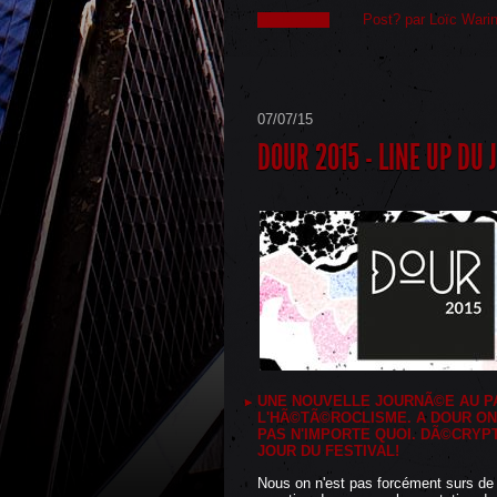
Post? par Loïc Wari
lire la suite
07/07/15
DOUR 2015 - LINE UP DU 
UNE NOUVELLE JOURNÃ©E AU P
L'HÃ©TÃ©ROCLISME. A DOUR ON
PAS N'IMPORTE QUOI. DÃ©CRYPT
JOUR DU FESTIVAL!
Nous on n'est pas forcément surs de