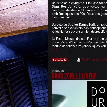
Deux noms à épingler sur la
Last Aren
Sigur Ros
d'un côté, les envolées tour
des trois islandais et
Underworld
, l'un
emblématiques des 90s. Deux des gros 
pas manquer!
Du coté du
Jupiler Dance Hall
, on reti
nouvelle sensation hip-hop francophon
réfléchis (et souvent un rien dépressifs)
La Petite Maison dans la Prairie tirera u
et ce dès le début de journée avec les
matiné de touches psychédéliques venu 
(…)
Post? par Loïc Wa
lire la suite
30/06/16
DOUR 2016, LE LINEUP