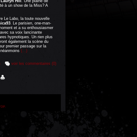
e
Lauryn Hill
. Une plaine de
dapté à un show de la Miss? A
re Le Labo, la toute nouvelle
sica93
. Le parisien, one-man-
 moment et a su enthousiasmer
 avec sa voix lancinante
ares hypnotiques. Un rien plus
eront également la scène du
eur premier passage sur la
s néanmoins
(…)
n
voir les commentaires (0)
TOP.