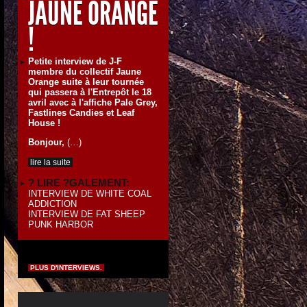
JAUNE ORANGE
!
Petite interview de J-F
membre du collectif Jaune
Orange suite à leur tournée
qui passera à l'Entrepôt le 18
avril avec à l'affiche Pale Grey,
Fastlines Candies et Leaf
House !
Bonjour,
(…)
lire la suite
? LIRE ?GALEMENT:
INTERVIEW DE WHITE COAL
ADDICTION
INTERVIEW DE FAT SHEEP
PUNK HARBOR
PLUS D'INTERVIEWS.