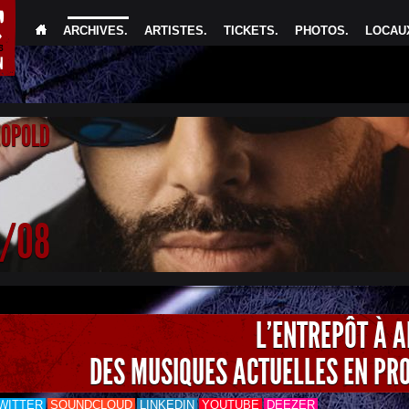
ARCHIVES
.
ARTISTES
.
TICKETS
.
PHOTOS
.
LOCAUX
EOPOLD
4/08
L'ENTREPÔT À 
DES MUSIQUES ACTUELLES EN PR
WITTER
SOUNDCLOUD
LINKEDIN
YOUTUBE
DEEZER