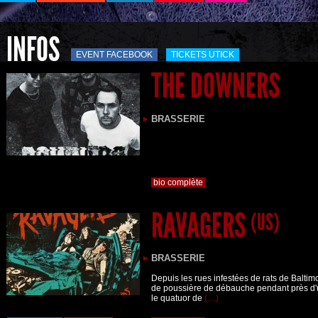
INFOS
EVENT FACEBOOK
TICKETS UTICK
THE DOWNERS
BRASSERIE
bio complète
RAVAGERS
(US)
BRASSERIE
Depuis les rues infestées de rats de Balti
de poussière de débauche pendant près d'u
le quatuor de
(…)