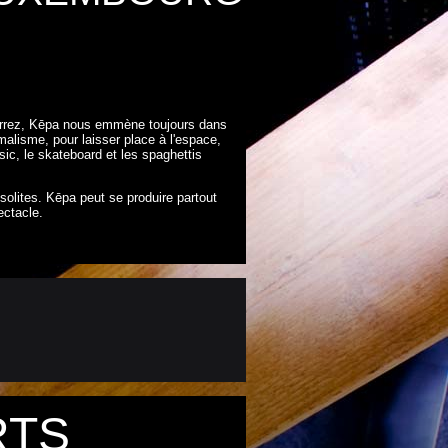
iérrez, Kēpa nous emmène toujours dans
alisme, pour laisser place à l'espace,
sic, le skateboard et les spaghettis
solites. Kēpa peut se produire partout
ectacle.
RTS