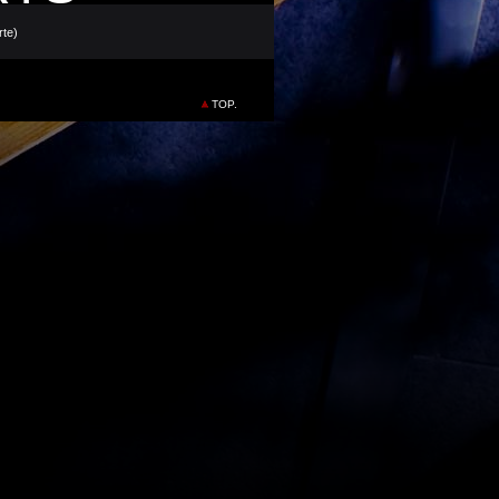
rte)
TOP.