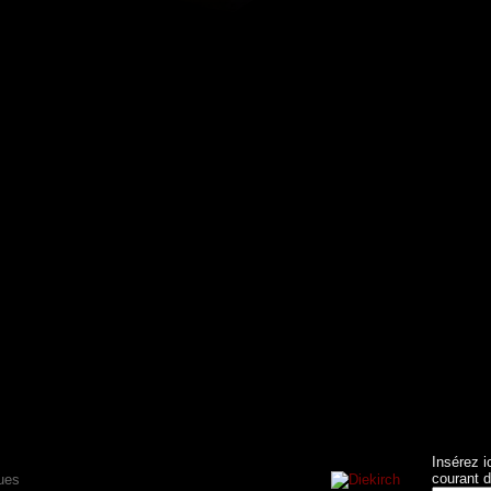
Insérez i
courant d
ues