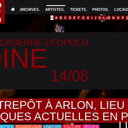
ARCHIVES
.
ARTISTES
.
TICKETS
.
PHOTOS
.
LOCAUX
#
A
B
C
D
E
F
G
H
I
J
K
L
M
N
O
P
 CASERNE LEOPOLD
INE
14/08
TREPÔT À ARLON, LIE
IQUES ACTUELLES EN 
L
WITTER
SOUNDCLOUD
LINKEDIN
YOUTUBE
DEEZER