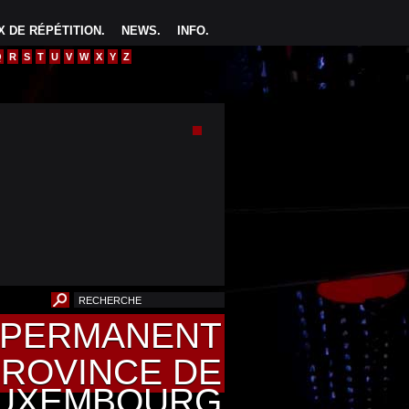
 DE RÉPÉTITION
.
NEWS
.
INFO
.
Q
R
S
T
U
V
W
X
Y
Z
U PERMANENT
PROVINCE DE
UXEMBOURG