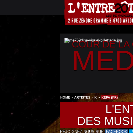
COUR DE LA
MED
HOME
>
ARTISTES
>
K
>
KEPA (FR)
L'EN
DES MUS
REJOIGNEZ-NOUS SUR
FACEBOOK
T