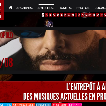
ARCHIVES
.
ARTISTES
.
TICKETS
.
PHOTOS
.
LOCAUX
#
A
B
C
D
E
F
G
H
I
J
K
L
M
N
O
P
EOPOLD
4/08
L'ENTREPÔT À 
DES MUSIQUES ACTUELLES EN PR
WITTER
SOUNDCLOUD
LINKEDIN
YOUTUBE
DEEZER