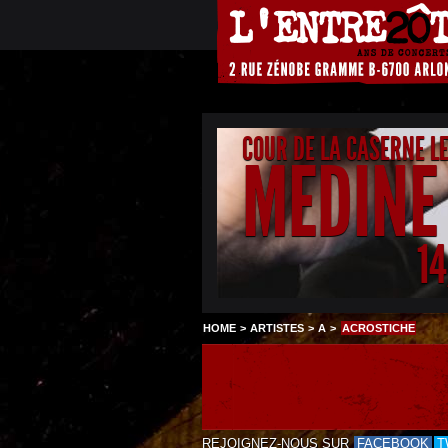
COUR DE LA CASERNE L
MEDINE
1
HOME
>
ARTISTES
>
A
>
ACROSTICHE
REJOIGNEZ-NOUS SUR
FACEBOOK
T