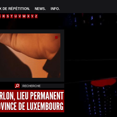
 DE RÉPÉTITION
.
NEWS
.
INFO
.
Q
R
S
T
U
V
W
X
Y
Z
ARLON, LIEU PERMANENT
OVINCE DE LUXEMBOURG