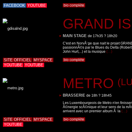
FACEBOOK
YOUTUBE
bio complète
GRAND I
MAIN STAGE
de 17h35 ? 18h20
C'est en NorvÃ¨ge que nait le projet GRAND
passionnÃ©s par le Blues du Delta (Robert
John Hurt,...) et la musique
(…)
SITE OFFICIEL
MYSPACE
bio complète
YOUTUBE
YOUTUBE
METRO
(LU
BRASSERIE
de 18h ? 18h45
Les Luxembourgeois de Metro n'en finissent
Ã©nergie scÃ©nique et leur sens de la mÃ©l
arrivent avec un premier album Ã la
(…)
SITE OFFICIEL
MYSPACE
bio complète
YOUTUBE