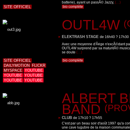
batterie), ayant un passÃ© Jazzy,
(…)
SITE OFFICIEL
bio complète
OUTL4W
(
ELEKTRASH STAGE
de 16h40 ? 17h30
Avec une moyenne d'Ã¢ge n'excÃ©dant pas 1
OUTL4W surprend par sa maturitÃ© musical
se doute
(…)
SITE OFFICIEL
bio complète
DAILYMOTION
FLICKR
MYSPACE
YOUTUBE
YOUTUBE
YOUTUBE
YOUTUBE
YOUTUBE
ALBERT 
BAND
(PROV
CLUB
de 17h10 ? 17h55
C'est par un beau soir d'août 1997 qu'a co
une cave lugubre de la maison communale