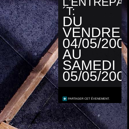
L'ENTREPÃ
´T:
DU
VENDRED
04/05/200
AU
SAMEDI
05/05/200
PARTAGER CET ÉVENEMENT.