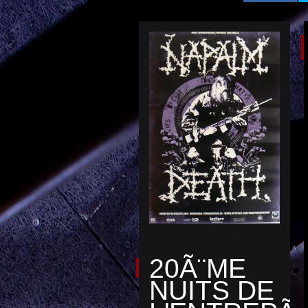
20Ã¨ME
NUITS DE