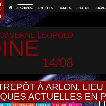
ARCHIVES
.
ARTISTES
.
TICKETS
.
PHOTOS
.
LOCAUX
 CASERNE LEOPOLD
INE
14/08
TREPÔT À ARLON, LIE
IQUES ACTUELLES EN 
L
WITTER
SOUNDCLOUD
LINKEDIN
YOUTUBE
DEEZER