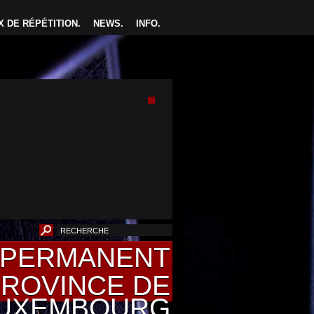
 DE RÉPÉTITION
.
NEWS
.
INFO
.
U PERMANENT
PROVINCE DE
UXEMBOURG