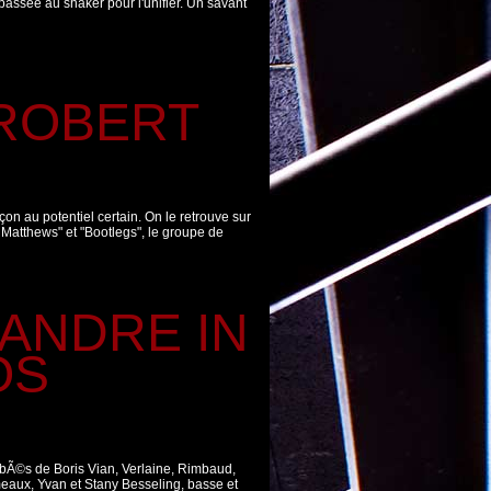
 passée au shaker pour l'unifier. Un savant
ROBERT
on au potentiel certain. On le retrouve sur
Matthews" et "Bootlegs", le groupe de
ANDRE IN
OS
ibÃ©s de Boris Vian, Verlaine, Rimbaud,
meaux, Yvan et Stany Besseling, basse et