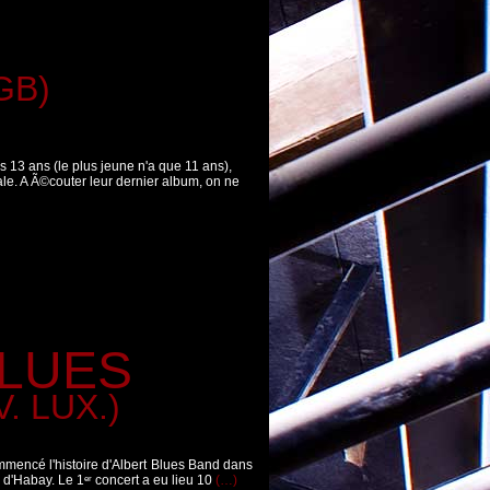
GB)
3 ans (le plus jeune n'a que 11 ans),
e. A Ã©couter leur dernier album, on ne
BLUES
. LUX.)
mmencé l'histoire d'Albert Blues Band dans
 d'Habay. Le 1
concert a eu lieu 10
(…)
er