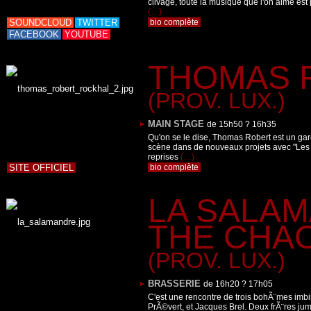
clivage, toute la musique que l'on aime est
(…)
SOUNDCLOUD
TWITTER
bio complète
FACEBOOK
YOUTUBE
THOMAS 
I
7
(PROV. LUX.)
MAIN STAGE
de 15h50 ? 16h35
Qu'on se le dise, Thomas Robert est un garç
scène dans de nouveaux projets avec "Les 
reprises
(…)
SITE OFFICIEL
bio complète
7
LA SALAM
THE CHA
(PROV. LUX.)
BRASSERIE
de 16h20 ? 17h05
C'est une rencontre de trois bohÃ¨mes imb
PrÃ©vert, et Jacques Brel. Deux frÃ¨res ju