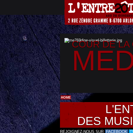
COUR DE LA
MED
HOME
L'EN
DES MUS
REJOIGNEZ-NOUS SUR
FACEBOOK
T