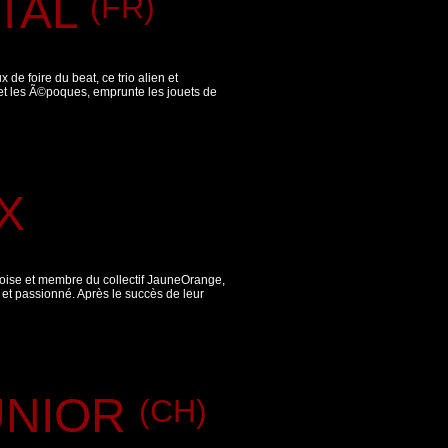
ETAL
(FR)
 de foire du beat, ce trio alien et
t les Ã©poques, emprunte les jouets de
X
eoise et membre du collectif JauneOrange,
 et passionné. Après le succès de leur
UNIOR
(CH)