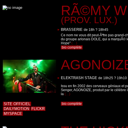
RÃ©MY W
(PROV. LUX.)
BRASSERIE
de 18h ? 18h45
Ce nom ne vous dit peut-Ãªtre pas grand-ch
du groupe arlonais DOLE, qui a marquÃ© le
Hope"
(…)
bio complète
AGONOIZ
ELEKTRASH STAGE
de 18h25 ? 19h10
Issu en fin 2002 des cerveaux géniaux et p
Senger, AGONOIZE, produit par le célèbre la
la
(…)
SITE OFFICIEL
bio complète
DAILYMOTION
FLICKR
MYSPACE