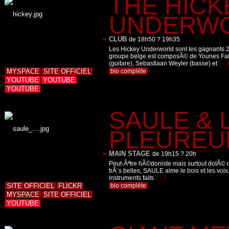
THE HICK
UNDERW
CLUB
de 18h50 ? 19h35
Les Hickey Underworld sont les gagnants 
groupe belge est composÃ© de Younes Falta
(guitare), Sebastiaan Weyler (basse) et
(…)
MYSPACE
SITE OFFICIEL
bio complète
YOUTUBE
YOUTUBE
YOUTUBE
SAULE & 
PLEUREU
MAIN STAGE
de 19h15 ? 20h
Peut-Ãªtre hÃ©doniste mais surtout dotÃ© 
trÃ¨s belles, SAULE aime le bois et les voix
instruments faits
(…)
SITE OFFICIEL
FLICKR
bio complète
MYSPACE
SITE OFFICIEL
YOUTUBE