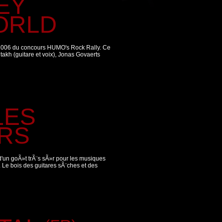
EY
ORLD
2006 du concours HUMO's Rock Rally. Ce
kh (guitare et voix), Jonas Govaerts
LES
RS
d'un goÃ»t trÃ¨s sÃ»r pour les musiques
. Le bois des guitares sÃ¨ches et des