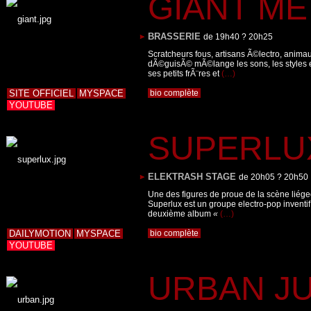
GIANT M
BRASSERIE
de 19h40 ? 20h25
Scratcheurs fous, artisans Ã©lectro, animaux
dÃ©guisÃ© mÃ©lange les sons, les styles e
ses petits frÃ¨res et
(…)
SITE OFFICIEL
MYSPACE
bio complète
YOUTUBE
SUPERLU
ELEKTRASH STAGE
de 20h05 ? 20h50
Une des figures de proue de la scène liég
Superlux est un groupe electro-pop inventif
deuxième album
«
(…)
DAILYMOTION
MYSPACE
bio complète
YOUTUBE
URBAN J