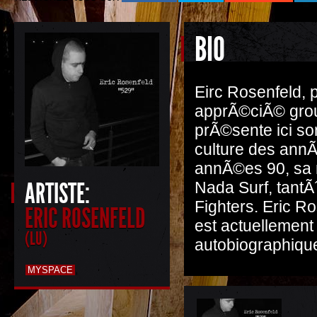
BIO
Eirc Rosenfeld, 
apprÃ©ciÃ© grou
prÃ©sente ici so
culture des annÃ
annÃ©es 90, sa m
ARTISTE:
Nada Surf, tantÃ
Fighters. Eric Ros
ERIC ROSENFELD
est actuellement 
(LU)
autobiographiqu
MYSPACE