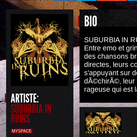
BIO
SUBURBIA IN RU
Entre emo et grin
des chansons br
directes, leurs 
s'appuyant sur d
dÃ©chirÃ©, leur
rageuse qui est 
ARTISTE:
SUBURBIA IN
RUINS
MYSPACE