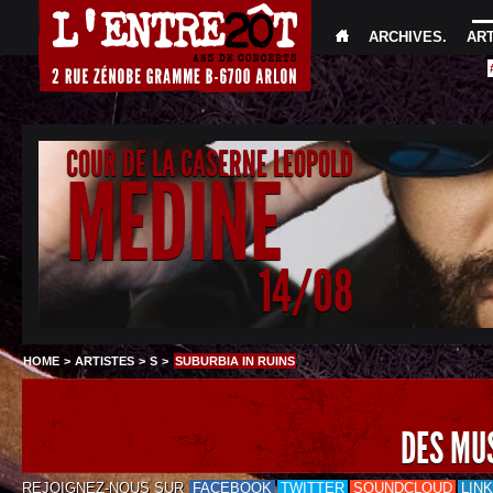
ARCHIVES
.
AR
COUR DE LA CASERNE LEOPOLD
MEDINE
14/08
HOME
>
ARTISTES
>
S
>
SUBURBIA IN RUINS
DES MU
REJOIGNEZ-NOUS SUR
FACEBOOK
TWITTER
SOUNDCLOUD
LIN