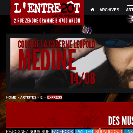
ARCHIVES
.
AR
COUR DE LA CASERNE LEOPOLD
MEDINE
14/08
HOME
>
ARTISTES
>
E
>
EXPRESS
DES MU
REJOIGNEZ-NOUS SUR
FACEBOOK
TWITTER
SOUNDCLOUD
LIN