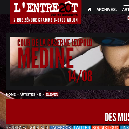
ARCHIVES
.
AR
COUR DE LA CASERNE LEOPOLD
MEDINE
14/08
HOME
>
ARTISTES
>
E
>
ELEVEN
DES MU
REJOIGNEZ-NOUS SUR
FACEBOOK
TWITTER
SOUNDCLOUD
LIN