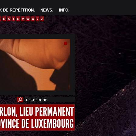
 DE RÉPÉTITION
.
NEWS
.
INFO
.
Q
R
S
T
U
V
W
X
Y
Z
ARLON, LIEU PERMANENT
OVINCE DE LUXEMBOURG