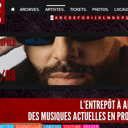
ARCHIVES
.
ARTISTES
.
TICKETS
.
PHOTOS
.
LOCAUX
#
A
B
C
D
E
F
G
H
I
J
K
L
M
N
O
P
EOPOLD
4/08
L'ENTREPÔT À 
DES MUSIQUES ACTUELLES EN PR
WITTER
SOUNDCLOUD
LINKEDIN
YOUTUBE
DEEZER