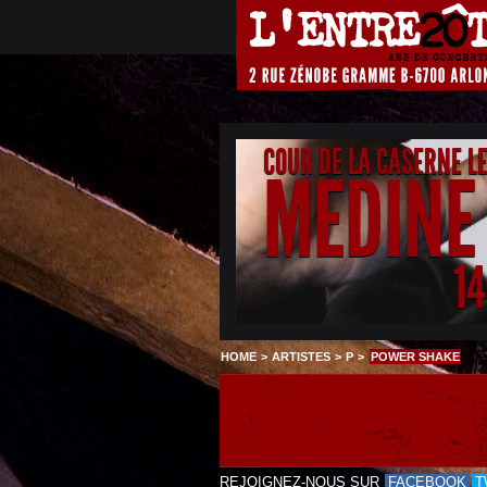
COUR DE LA CASERNE L
MEDINE
1
HOME
>
ARTISTES
>
P
>
POWER SHAKE
REJOIGNEZ-NOUS SUR
FACEBOOK
T