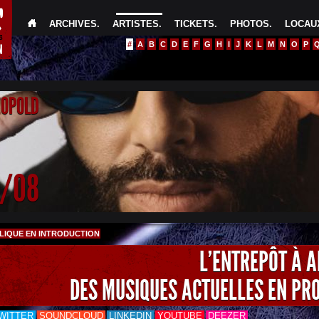
ARCHIVES
.
ARTISTES
.
TICKETS
.
PHOTOS
.
LOCAUX
#
A
B
C
D
E
F
G
H
I
J
K
L
M
N
O
P
EOPOLD
4/08
LIQUE EN INTRODUCTION
L'ENTREPÔT À 
DES MUSIQUES ACTUELLES EN PR
WITTER
SOUNDCLOUD
LINKEDIN
YOUTUBE
DEEZER