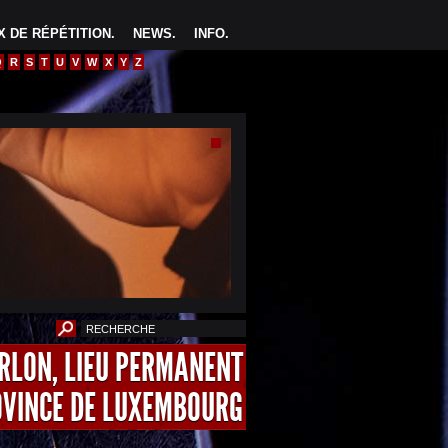
 DE RÉPÉTITION
.
NEWS
.
INFO
.
Q
R
S
T
U
V
W
X
Y
Z
ARLON, LIEU PERMANENT
OVINCE DE LUXEMBOURG