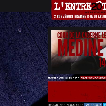
COUR DE LA CASERNE L
MEDINE
1
HOME
>
ARTISTES
>
F
>
FILM PSYCHÃ©DÃ©
REJOIGNEZ-NOUS SUR
FACEBOOK
T