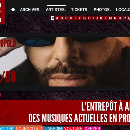
ARCHIVES
.
ARTISTES
.
TICKETS
.
PHOTOS
.
LOCAUX
#
A
B
C
D
E
F
G
H
I
J
K
L
M
N
O
P
EOPOLD
4/08
E
L'ENTREPÔT À 
DES MUSIQUES ACTUELLES EN PR
WITTER
SOUNDCLOUD
LINKEDIN
YOUTUBE
DEEZER