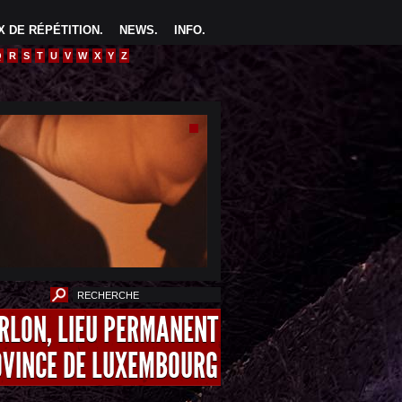
 DE RÉPÉTITION
.
NEWS
.
INFO
.
Q
R
S
T
U
V
W
X
Y
Z
ARLON, LIEU PERMANENT
OVINCE DE LUXEMBOURG