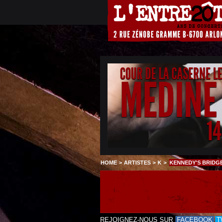
COUR DE LA CASERNE L
MEDINE
1
HOME
>
ARTISTES
>
K
>
KENNEDY'S BRIDG
REJOIGNEZ-NOUS SUR
FACEBOOK
T