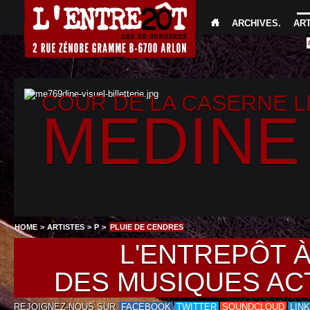
ARCHIVES
.
AR
COUR DE LA CASERNE 
MEDINE
HOME
>
ARTISTES
>
P
>
PLUIE DE CENDRES
L'ENTREPÔT 
DES MUSIQUES AC
REJOIGNEZ-NOUS SUR
FACEBOOK
TWITTER
SOUNDCLOUD
LIN