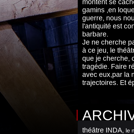
montent se cache
gamins ,en loque
guerre, nous nou
l'antiquité est c
barbare.
Je ne cherche pas
à ce jeu, le théâ
que je cherche, c
tragédie. Faire r
avec eux,par la 
trajectoires. Et 
ARCHI
théâtre INDA
,
le 