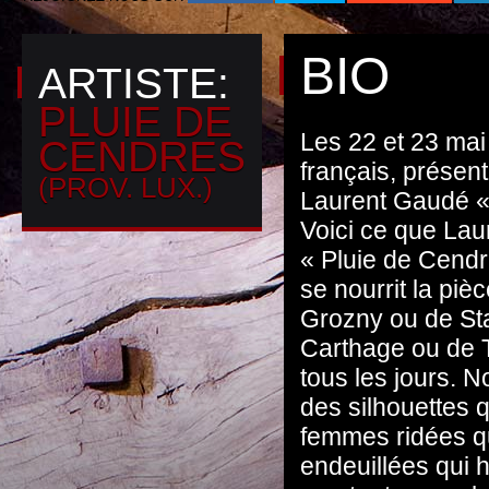
BIO
ARTISTE:
PLUIE DE
Les 22 et 23 mai 
CENDRES
français, présen
(PROV. LUX.)
Laurent Gaudé «
Voici ce que Lau
« Pluie de Cendre
se nourrit la piè
Grozny ou de Stal
Carthage ou de T
tous les jours. 
des silhouettes qu
femmes ridées q
endeuillées qui 