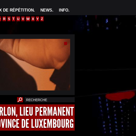
 DE RÉPÉTITION
.
NEWS
.
INFO
.
Q
R
S
T
U
V
W
X
Y
Z
ARLON, LIEU PERMANENT
OVINCE DE LUXEMBOURG