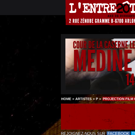
COUR DE LA CASERNE L
MEDINE
1
HOME
>
ARTISTES
>
P
>
PROJECTION FILM
REJOIGNEZ-NOUS SUR
FACEBOOK
T