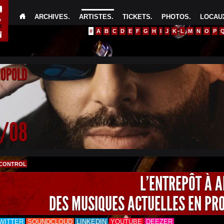
ARCHIVES
.
ARTISTES
.
TICKETS
.
PHOTOS
.
LOCAUX
#
A
B
C
D
E
F
G
H
I
J
K
L
M
N
O
P
EOPOLD
4/08
 CONTROL
L'ENTREPÔT À 
DES MUSIQUES ACTUELLES EN PR
WITTER
SOUNDCLOUD
LINKEDIN
YOUTUBE
DEEZER