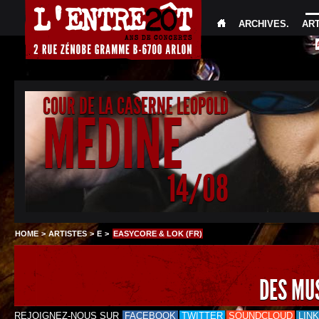
ARCHIVES
.
AR
COUR DE LA CASERNE LEOPOLD
MEDINE
14/08
HOME
>
ARTISTES
>
E
>
EASYCORE & LOK (FR)
DES MU
REJOIGNEZ-NOUS SUR
FACEBOOK
TWITTER
SOUNDCLOUD
LIN