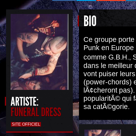
BIO
Ce groupe porte 
Punk en Europe e
comme G.B.H., S
dans le meilleur
vont puiser leur
(power-chords) e
lÃ¢cheront pas)
popularitÃ© qui f
ARTISTE:
sa catÃ©gorie.
FUNERAL DRESS
SITE OFFICIEL