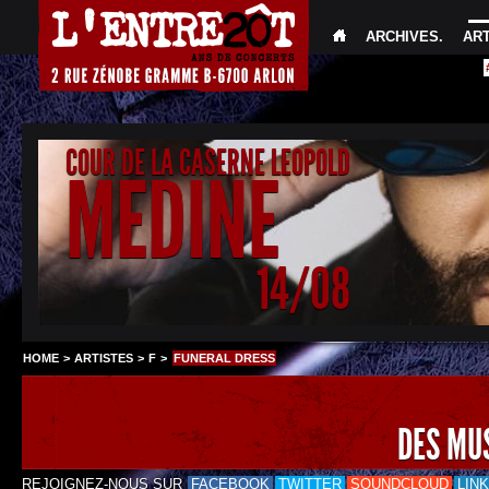
ARCHIVES
.
AR
COUR DE LA CASERNE LEOPOLD
MEDINE
14/08
HOME
>
ARTISTES
>
F
>
FUNERAL DRESS
DES MU
REJOIGNEZ-NOUS SUR
FACEBOOK
TWITTER
SOUNDCLOUD
LIN