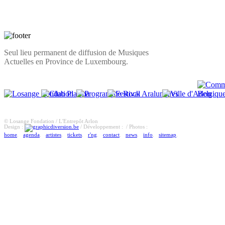
Seul lieu permanent de diffusion de Musiques
Actuelles en Province de Luxembourg.
© Losange Fondation / L'Entrepôt Arlon
Design :
/ Développement :
/ Photos :
home
.
agenda
.
artistes
.
tickets
.
r'ng
.
contact
.
news
.
info
.
sitemap
.