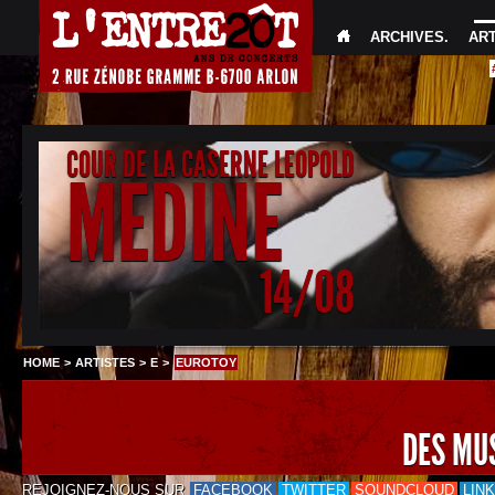
ARCHIVES
.
AR
COUR DE LA CASERNE LEOPOLD
MEDINE
14/08
HOME
>
ARTISTES
>
E
>
EUROTOY
DES MU
REJOIGNEZ-NOUS SUR
FACEBOOK
TWITTER
SOUNDCLOUD
LIN