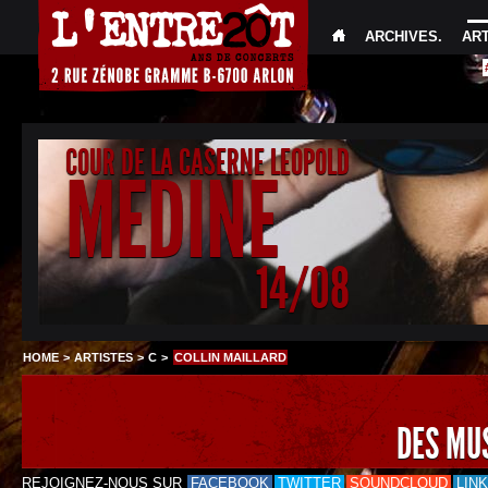
ARCHIVES
.
AR
COUR DE LA CASERNE LEOPOLD
MEDINE
14/08
HOME
>
ARTISTES
>
C
>
COLLIN MAILLARD
DES MU
REJOIGNEZ-NOUS SUR
FACEBOOK
TWITTER
SOUNDCLOUD
LIN