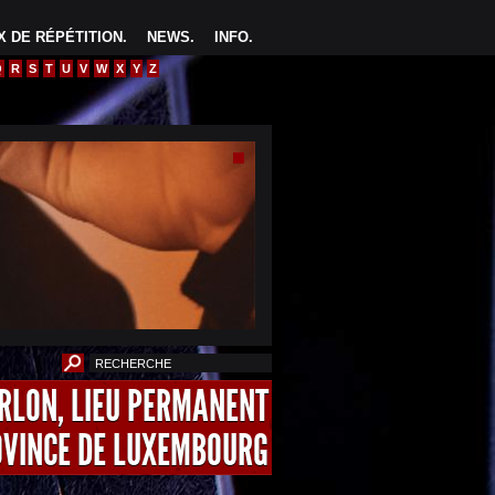
 DE RÉPÉTITION
.
NEWS
.
INFO
.
Q
R
S
T
U
V
W
X
Y
Z
ARLON, LIEU PERMANENT
OVINCE DE LUXEMBOURG