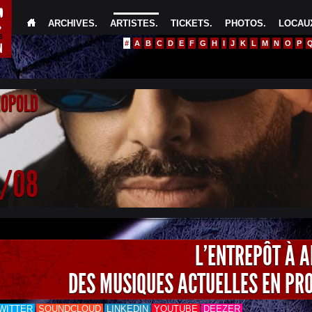
ARCHIVES
.
ARTISTES
.
TICKETS
.
PHOTOS
.
LOCAUX
#
A
B
C
D
E
F
G
H
I
J
K
L
M
N
O
P
EOPOLD
4/08
L'ENTREPÔT À 
DES MUSIQUES ACTUELLES EN PR
WITTER
SOUNDCLOUD
LINKEDIN
YOUTUBE
DEEZER