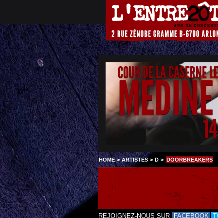
COUR DE LA CASERNE L
MEDINE
1
HOME
>
ARTISTES
>
D
>
DOORBREAKERS
REJOIGNEZ-NOUS SUR
FACEBOOK
T