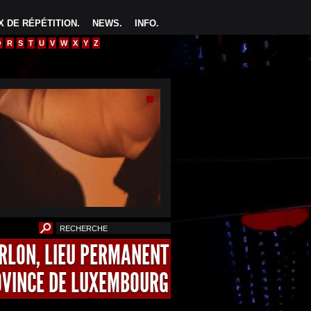
 DE RÉPÉTITION
.
NEWS
.
INFO
.
Q
R
S
T
U
V
W
X
Y
Z
ARLON, LIEU PERMANENT
OVINCE DE LUXEMBOURG