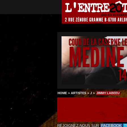
COUR DE LA CASERNE L
MEDINE
1
HOME
>
ARTISTES
>
J
>
JIMMY LABEEU
REJOIGNEZ-NOUS SUR
FACEBOOK
T