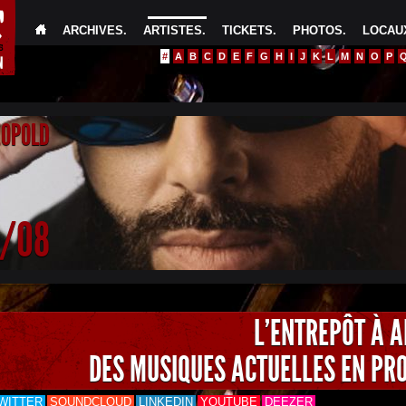
ARCHIVES
.
ARTISTES
.
TICKETS
.
PHOTOS
.
LOCAUX
#
A
B
C
D
E
F
G
H
I
J
K
L
M
N
O
P
EOPOLD
4/08
L'ENTREPÔT À 
DES MUSIQUES ACTUELLES EN PR
WITTER
SOUNDCLOUD
LINKEDIN
YOUTUBE
DEEZER