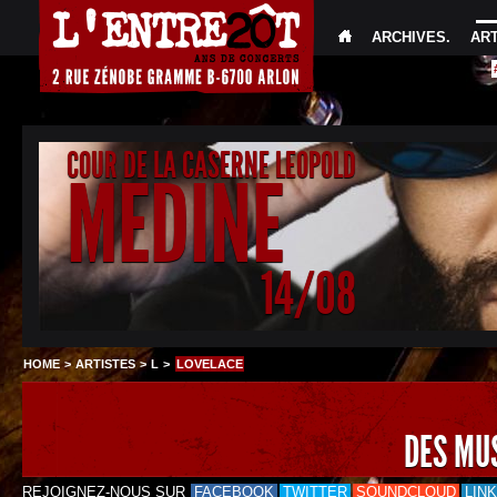
ARCHIVES
.
AR
COUR DE LA CASERNE LEOPOLD
MEDINE
14/08
HOME
>
ARTISTES
>
L
>
LOVELACE
DES MU
REJOIGNEZ-NOUS SUR
FACEBOOK
TWITTER
SOUNDCLOUD
LIN