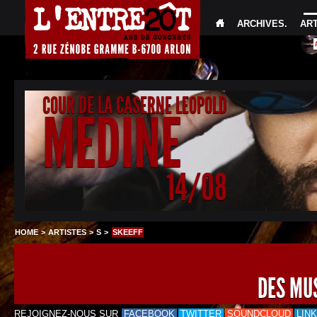
ARCHIVES
.
AR
COUR DE LA CASERNE LEOPOLD
MEDINE
14/08
HOME
>
ARTISTES
>
S
>
SKEEFF
DES MU
REJOIGNEZ-NOUS SUR
FACEBOOK
TWITTER
SOUNDCLOUD
LIN