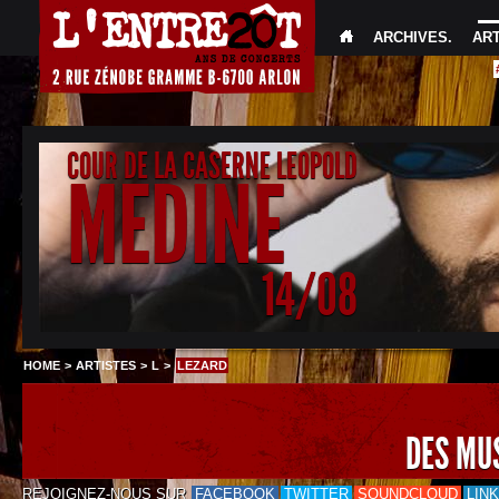
ARCHIVES
.
AR
COUR DE LA CASERNE LEOPOLD
MEDINE
14/08
HOME
>
ARTISTES
>
L
>
LEZARD
DES MU
REJOIGNEZ-NOUS SUR
FACEBOOK
TWITTER
SOUNDCLOUD
LIN