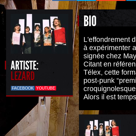
BIO
L'effondrement de
à expérimenter a
signée chez May
ARTISTE:
Citant en référe
Télex, cette for
LEZARD
post-punk “premi
croquignolesques
FACEBOOK
YOUTUBE
Alors il est temp