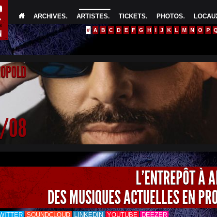
ARCHIVES
.
ARTISTES
.
TICKETS
.
PHOTOS
.
LOCAUX
#
A
B
C
D
E
F
G
H
I
J
K
L
M
N
O
P
EOPOLD
4/08
L'ENTREPÔT À 
DES MUSIQUES ACTUELLES EN PR
WITTER
SOUNDCLOUD
LINKEDIN
YOUTUBE
DEEZER