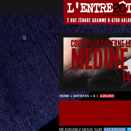
COUR DE LA CASERNE L
MEDINE
1
HOME
>
ARTISTES
>
A
>
A2NUBIS
REJOIGNEZ-NOUS SUR
FACEBOOK
T