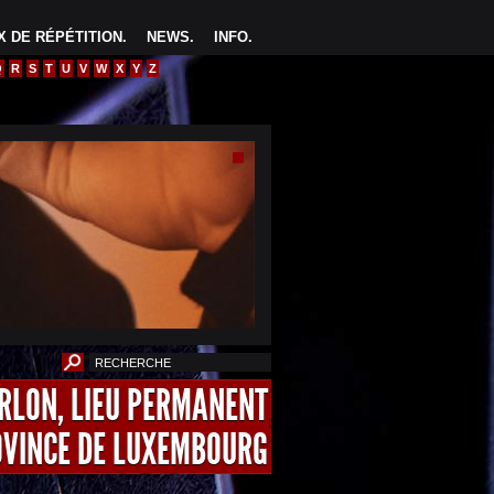
 DE RÉPÉTITION
.
NEWS
.
INFO
.
Q
R
S
T
U
V
W
X
Y
Z
ARLON, LIEU PERMANENT
OVINCE DE LUXEMBOURG