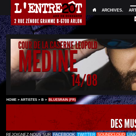
ARCHIVES
.
AR
COUR DE LA CASERNE LEOPOLD
MEDINE
14/08
HOME
>
ARTISTES
>
B
>
BLUESRAIN (FR)
DES MU
REJOIGNEZ-NOUS SUR
FACEBOOK
TWITTER
SOUNDCLOUD
LIN