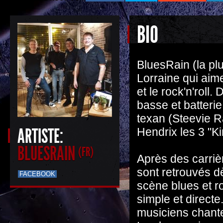
BIO
BluesRain (la pl
Lorraine qui aime
et le rock'n'roll
basse et batteri
texan (Steevie R
ARTISTE:
Hendrix les 3 "Kin
BLUESRAIN
(FR)
Après des carriè
sont retrouvés d
FACEBOOK
scène blues et r
simple et directe
musiciens chante