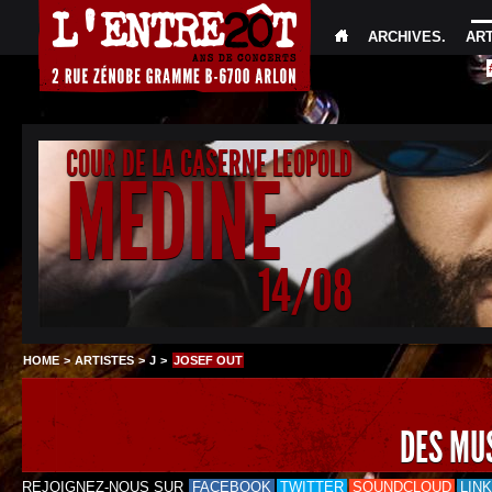
ARCHIVES
.
AR
COUR DE LA CASERNE LEOPOLD
MEDINE
14/08
HOME
>
ARTISTES
>
J
>
JOSEF OUT
DES MU
REJOIGNEZ-NOUS SUR
FACEBOOK
TWITTER
SOUNDCLOUD
LIN