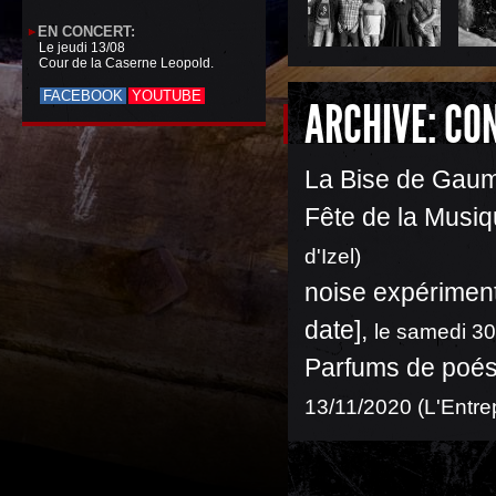
EN CONCERT:
Le jeudi 13/08
Cour de la Caserne Leopold.
FACEBOOK
YOUTUBE
ARCHIVE: CO
La Bise de Gau
Fête de la Musiq
d'Izel)
noise expériment
date]
,
le samedi 30
Parfums de poési
13/11/2020 (L'Entre