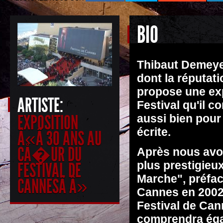
BIO
Thibaut Demeyer
dont la réputat
propose une exp
ARTISTE:
Festival qu'il c
EXPOSITION
aussi bien pour
écrite.
Â«Â 30 ANS AU
CÅ�UR DU
Après nous avoir
plus prestigieu
FESTIVAL DE
Marche", préfacé
CANNESÂ Â»
Cannes en 2002),
Festival de Can
comprendra éga