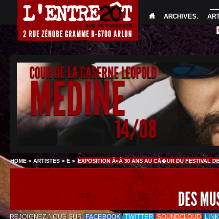
ARCHIVES
.
AR
COUR DE LA CASERNE LEOPOLD
MEDINE
14/08
HOME
>
ARTISTES
>
E
>
EXPOSITION Â«Â 30 ANS AU CÅ�UR DU FESTIVAL D
DES MU
REJOIGNEZ-NOUS SUR
FACEBOOK
TWITTER
SOUNDCLOUD
LIN