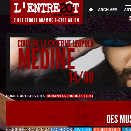
ARCHIVES
.
AR
COUR DE LA CASERNE LEOPOLD
MEDINE
14/08
HOME
>
ARTISTES
>
H
>
HUMANITAS ERROR EST (DE)
DES MU
REJOIGNEZ-NOUS SUR
FACEBOOK
TWITTER
SOUNDCLOUD
LIN