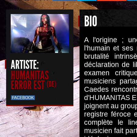
BIO
A l'origine ; u
l'humain et ses 
brutalité intri
ARTISTE:
déclaration de li
HUMANITAS
examen critiqu
musiciens part
ERROR EST
(DE)
Caedes rencontre
d'HUMANITAS ER
FACEBOOK
joignent au grou
registre féroce 
complète le li
musicien fait par