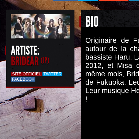
BIO
Originaire de 
ARTISTE:
autour de la cha
bassiste Haru. L
BRIDEAR
(JP)
2012, et Misa c
même mois, Bride
SITE OFFICIEL
TWITTER
FACEBOOK
de Fukuoka. Leu
Leur musique Hea
!