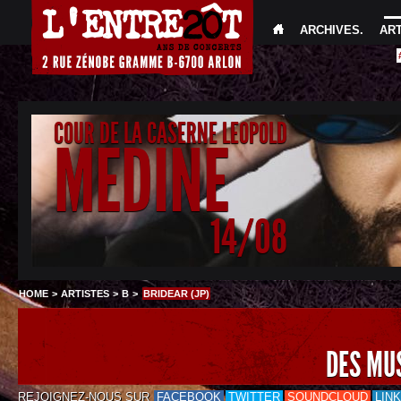
ARCHIVES
.
AR
COUR DE LA CASERNE LEOPOLD
MEDINE
14/08
HOME
>
ARTISTES
>
B
>
BRIDEAR (JP)
DES MU
REJOIGNEZ-NOUS SUR
FACEBOOK
TWITTER
SOUNDCLOUD
LIN