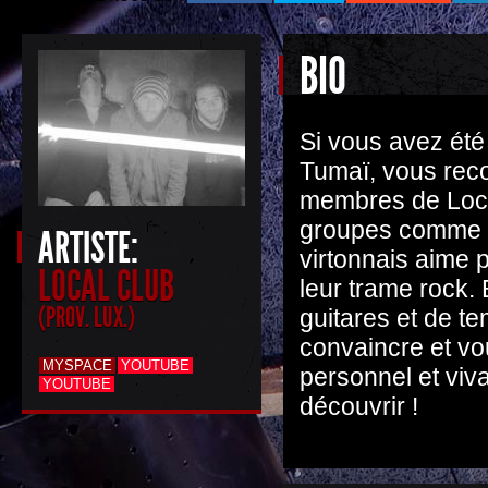
BIO
Si vous avez été
Tumaï, vous rec
membres de Loca
groupes comme O
ARTISTE:
virtonnais aime 
LOCAL CLUB
leur trame rock. 
(PROV. LUX.)
guitares et de t
convaincre et vo
MYSPACE
YOUTUBE
personnel et viva
YOUTUBE
découvrir !