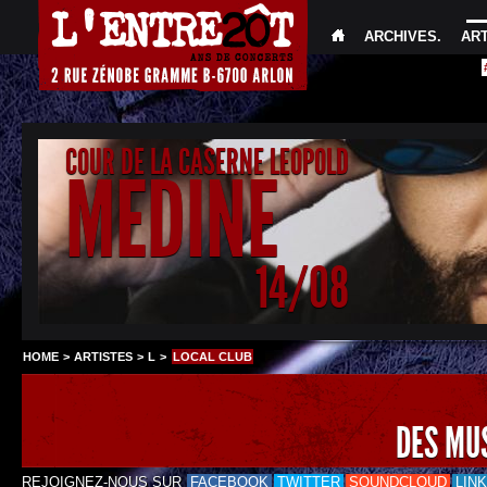
ARCHIVES
.
AR
COUR DE LA CASERNE LEOPOLD
MEDINE
14/08
HOME
>
ARTISTES
>
L
>
LOCAL CLUB
DES MU
REJOIGNEZ-NOUS SUR
FACEBOOK
TWITTER
SOUNDCLOUD
LIN