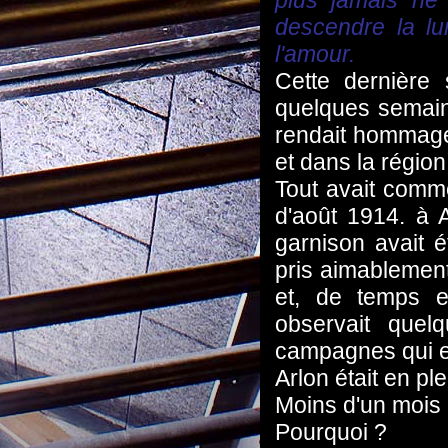
plus jamais ne 
descendre la lu
l'amour.
Cette dernière
quelques semain
rendait hommage
et dans la région
Tout avait comm
d'août 1914. à Ar
garnison avait 
pris aimablemen
et, de temps e
observait quel
campagnes qui ent
Arlon était en pl
Moins d'un mois p
Pourquoi ?