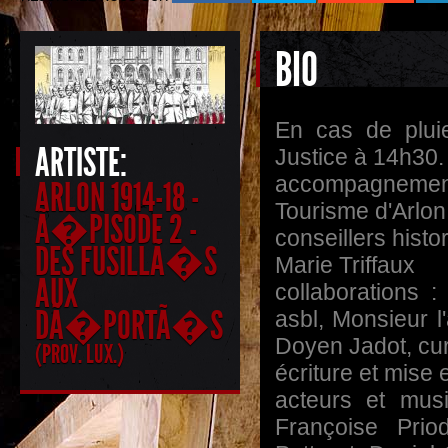
BIO
En cas de pluie
ARTISTE:
Justice à 14h30.
accompagneme
ARLON 1914-18 -
Tourisme d'Arlon
Ã�PISODE 2 -
conseillers histo
DES FUSILLÃ�S
Marie Triffaux
AUX
collaborations :
DÃ�PORTÃ�S
asbl,
Monsieur l
Doyen Jadot, cur
(PROV. LUX.)
écriture et mise
acteurs et mus
Françoise Prio