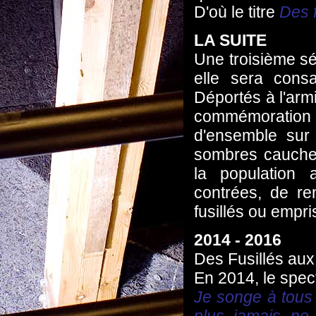
D'où le titre
Des f
LA SUITE
Une troisième sé
elle sera cons
Déportés à l'armi
commémoration 
d'ensemble sur
sombres cauchema
la population 
contrées, de r
fusillés ou empri
2014 - 2016
Des Fusillés aux
En 2014, le spect
Je songe à tous 