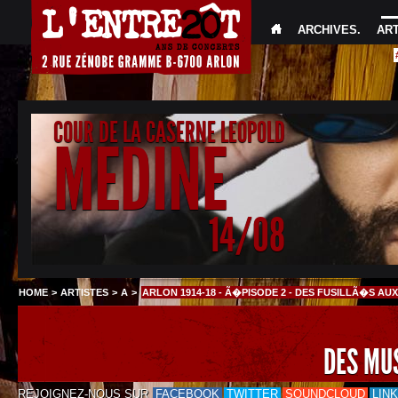
ARCHIVES
.
AR
COUR DE LA CASERNE LEOPOLD
MEDINE
14/08
HOME
>
ARTISTES
>
A
>
ARLON 1914-18 - Ã�PISODE 2 - DES FUSILLÃ�S 
DES MU
REJOIGNEZ-NOUS SUR
FACEBOOK
TWITTER
SOUNDCLOUD
LIN