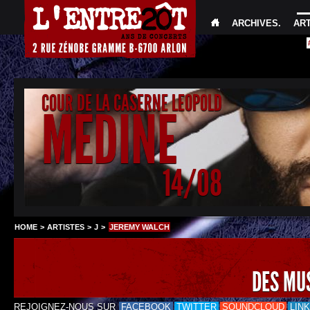
ARCHIVES
.
AR
COUR DE LA CASERNE LEOPOLD
MEDINE
14/08
HOME
>
ARTISTES
>
J
>
JEREMY WALCH
DES MU
REJOIGNEZ-NOUS SUR
FACEBOOK
TWITTER
SOUNDCLOUD
LIN