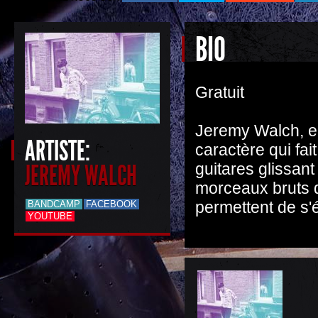
BIO
Gratuit
Jeremy Walch, en
ARTISTE:
caractère qui fai
JEREMY WALCH
guitares glissant
morceaux bruts q
permettent de s'
BANDCAMP
FACEBOOK
YOUTUBE