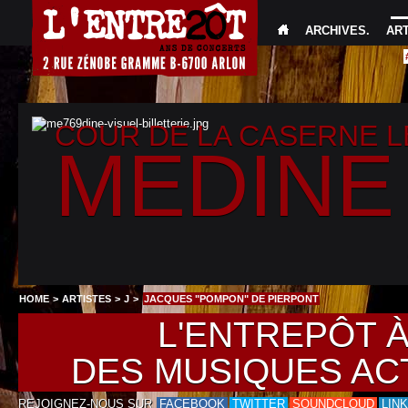
ARCHIVES
.
AR
COUR DE LA CASERNE 
MEDINE
HOME
>
ARTISTES
>
J
>
JACQUES "POMPON" DE PIERPONT
L'ENTREPÔT 
DES MUSIQUES AC
REJOIGNEZ-NOUS SUR
FACEBOOK
TWITTER
SOUNDCLOUD
LIN