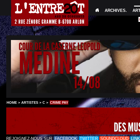
ARCHIVES
.
AR
COUR DE LA CASERNE LEOPOLD
MEDINE
14/08
HOME
>
ARTISTES
>
C
>
CRIME PAY
DES MU
REJOIGNEZ-NOUS SUR
FACEBOOK
TWITTER
SOUNDCLOUD
LIN