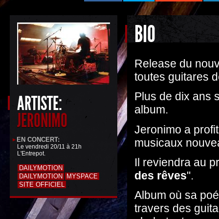
BIO
Release du nouve
toutes guitares 
Plus de dix ans 
ARTISTE:
album.
JERONIMO
Jeronimo a profi
EN CONCERT:
musicaux nouv
Le vendredi 20/11 à 21h
L'Entrepot.
Il reviendra au 
DAILYMOTION
des rêves
".
DAILYMOTION
MYSPACE
SITE OFFICIEL
Album où sa poé
travers des guit