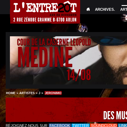
ARCHIVES
.
AR
COUR DE LA CASERNE LEOPOLD
MEDINE
14/08
HOME
>
ARTISTES
>
J
>
JERONIMO
DES MU
REJOIGNEZ-NOUS SUR
FACEBOOK
TWITTER
SOUNDCLOUD
LIN