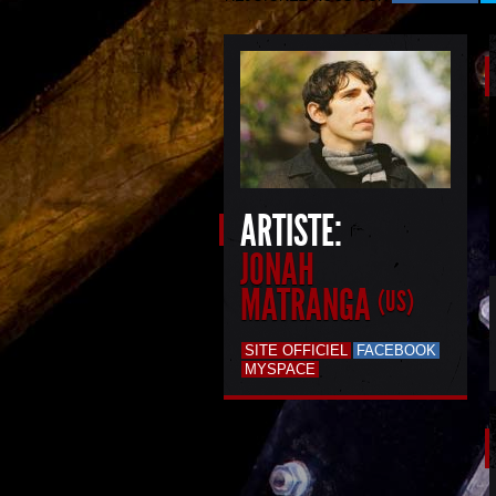
ARTISTE:
JONAH
MATRANGA
(US)
SITE OFFICIEL
FACEBOOK
MYSPACE