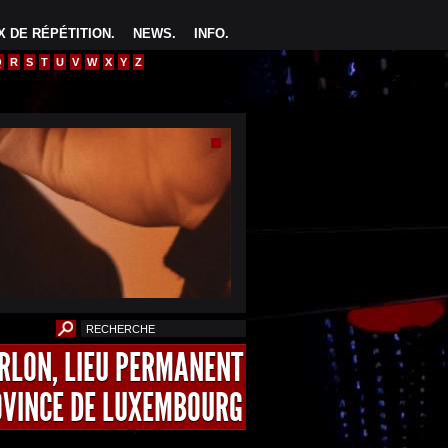
 DE RÉPÉTITION
.
NEWS
.
INFO
.
Q
R
S
T
U
V
W
X
Y
Z
ARLON, LIEU PERMANENT
OVINCE DE LUXEMBOURG