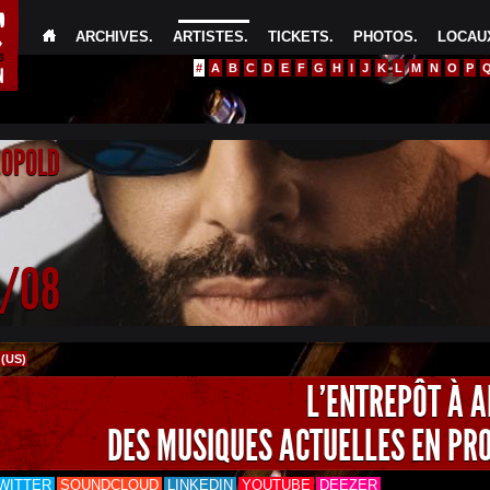
ARCHIVES
.
ARTISTES
.
TICKETS
.
PHOTOS
.
LOCAUX
#
A
B
C
D
E
F
G
H
I
J
K
L
M
N
O
P
EOPOLD
4/08
(US)
L'ENTREPÔT À 
DES MUSIQUES ACTUELLES EN PR
WITTER
SOUNDCLOUD
LINKEDIN
YOUTUBE
DEEZER