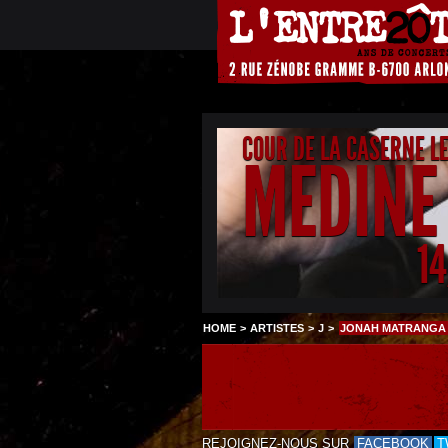
COUR DE LA CASERNE L
MEDINE
1
HOME
>
ARTISTES
>
J
>
JONAH MATRANGA 
REJOIGNEZ-NOUS SUR
FACEBOOK
T