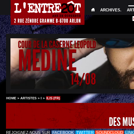
ARCHIVES
.
AR
COUR DE LA CASERNE LEOPOLD
MEDINE
14/08
HOME
>
ARTISTES
>
I
>
ILIS (FR)
DES MU
REJOIGNEZ-NOUS SUR
FACEBOOK
TWITTER
SOUNDCLOUD
LIN