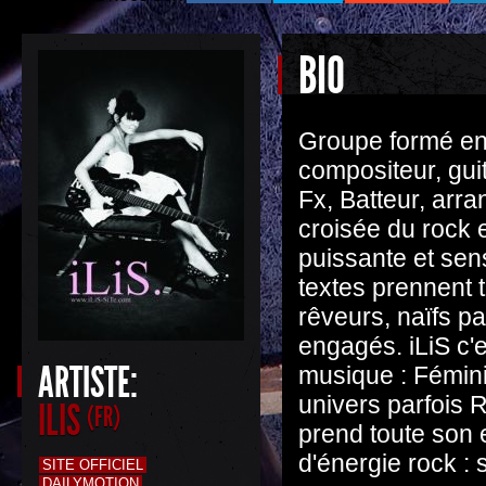
BIO
Groupe formé en 
compositeur, gui
Fx, Batteur, arr
croisée du rock e
puissante et sens
textes prennent 
rêveurs, naïfs pa
engagés. iLiS c'e
ARTISTE:
musique : Fémini
univers parfois 
ILIS
(FR)
prend toute son 
d'énergie rock : 
SITE OFFICIEL
DAILYMOTION