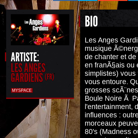
BIO
Les Anges Gardi
musique Ã©nergi
ARTISTE:
de chanter et de
LES ANGES
en franÃ§ais ou e
simplistes) vous 
GARDIENS
(FR)
vous entoure. Qu'
grosses scÃ¨nes 
MYSPACE
Boule Noire Ã Par
l'entertainment, 
influences : outre
morceaux peuvent
80's (Madness ou