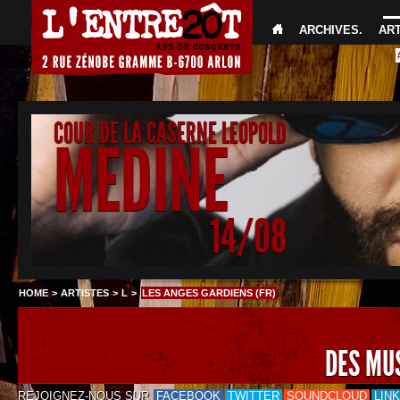
ARCHIVES
.
AR
COUR DE LA CASERNE LEOPOLD
MEDINE
14/08
HOME
>
ARTISTES
>
L
>
LES ANGES GARDIENS (FR)
DES MU
REJOIGNEZ-NOUS SUR
FACEBOOK
TWITTER
SOUNDCLOUD
LIN