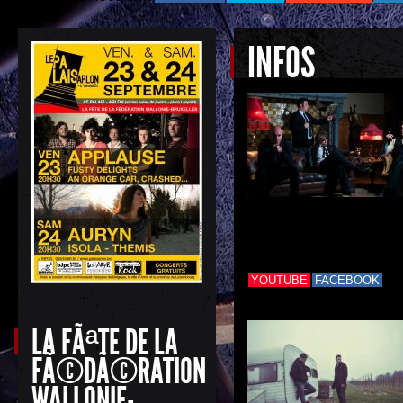
INFOS
YOUTUBE
FACEBOOK
LA FÃªTE DE LA
FÃ©DÃ©RATION
WALLONIE-