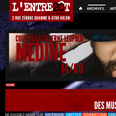
ARCHIVES
.
AR
COUR DE LA CASERNE LEOPOLD
MEDINE
14/08
HOME
DES MU
REJOIGNEZ-NOUS SUR
FACEBOOK
TWITTER
SOUNDCLOUD
LIN