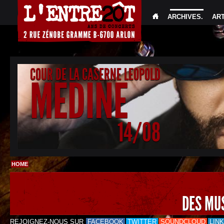
ARCHIVES
.
AR
COUR DE LA CASERNE LEOPOLD
MEDINE
14/08
HOME
DES MU
REJOIGNEZ-NOUS SUR
FACEBOOK
TWITTER
SOUNDCLOUD
LIN