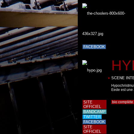
FACEBOOK
HY
SCENE INT
Hypochristmu
Eede est une 
SITE
bio complète
OFFICIEL
BANDCAMP
TWITTER
FACEBOOK
SITE
OFFICIEL