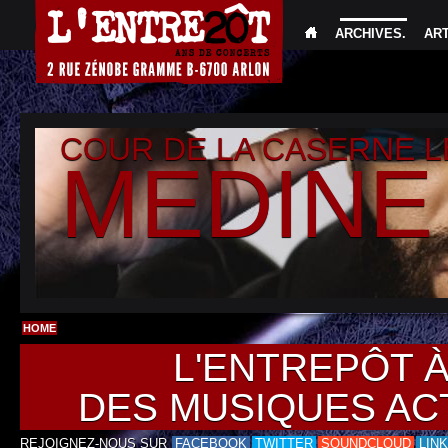
ARCHIVES
.
AR
COUR DE LA CASERNE 
MEDINE
HOME
L'ENTREPÔT 
DES MUSIQUES AC
REJOIGNEZ-NOUS SUR
FACEBOOK
TWITTER
SOUNDCLOUD
LIN