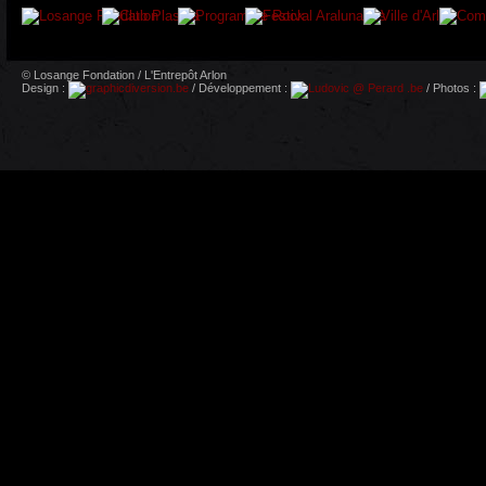
© Losange Fondation / L'Entrepôt Arlon
Design :
/ Développement :
/ Photos :