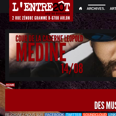
ARCHIVES
.
AR
COUR DE LA CASERNE LEOPOLD
MEDINE
14/08
HOME
DES MU
REJOIGNEZ-NOUS SUR
FACEBOOK
TWITTER
SOUNDCLOUD
LIN