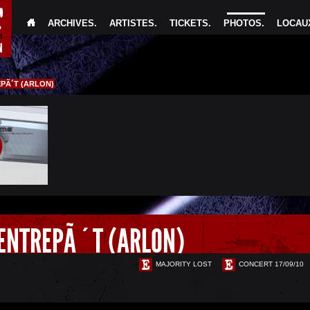
ARCHIVES
.
ARTISTES
.
TICKETS
.
PHOTOS
.
LOCAUX
EPÃ´T (ARLON)
 ENTREPÃ´T (ARLON)
MAJORITY LOST
CONCERT 17/09/10