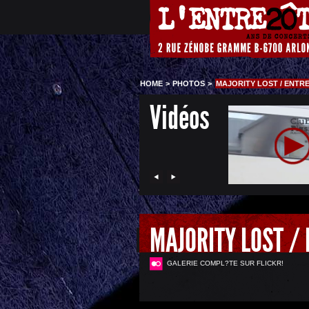
HOME
>
PHOTOS
>
MAJORITY LOST / ENTR
Vidéos
MAJORITY LOST /
GALERIE COMPL?TE SUR FLICKR!