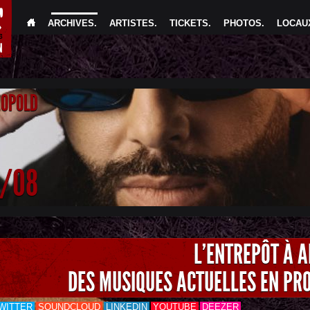
ARCHIVES
.
ARTISTES
.
TICKETS
.
PHOTOS
.
LOCAUX
EOPOLD
4/08
L'ENTREPÔT À 
DES MUSIQUES ACTUELLES EN PR
WITTER
SOUNDCLOUD
LINKEDIN
YOUTUBE
DEEZER