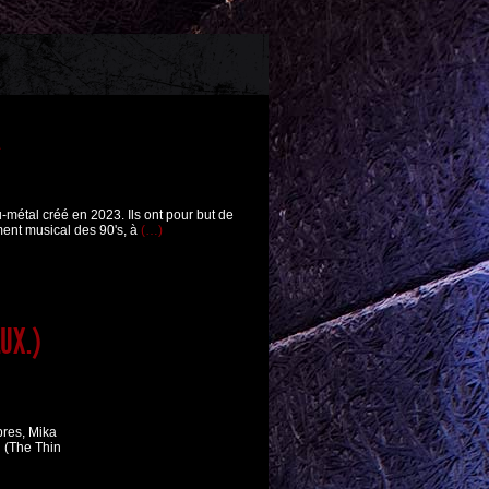
K
métal créé en 2023. Ils ont pour but de
ment musical des 90's, à
(…)
LUX.)
res, Mika
i (The Thin