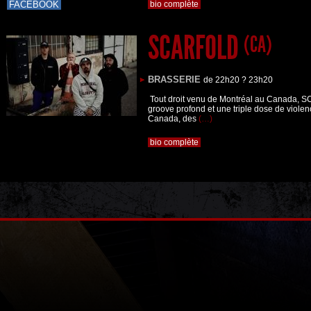
FACEBOOK
bio complète
SCARFOLD
(CA)
BRASSERIE
de 22h20 ? 23h20
Tout droit venu de Montréal au Canada, 
groove profond et une triple dose de violen
Canada, des
(…)
bio complète