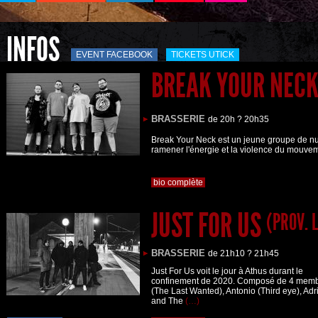
INFOS
EVENT FACEBOOK
TICKETS UTICK
BREAK YOUR NEC
BRASSERIE
de 20h ? 20h35
Break Your Neck est un jeune groupe de nu-
ramener l'énergie et la violence du mouve
bio complète
JUST FOR US
(PROV. 
BRASSERIE
de 21h10 ? 21h45
Just For Us voit le jour à Athus durant le
confinement de 2020. Composé de 4 memb
(The Last Wanted), Antonio (Third eye), Adr
and The
(…)