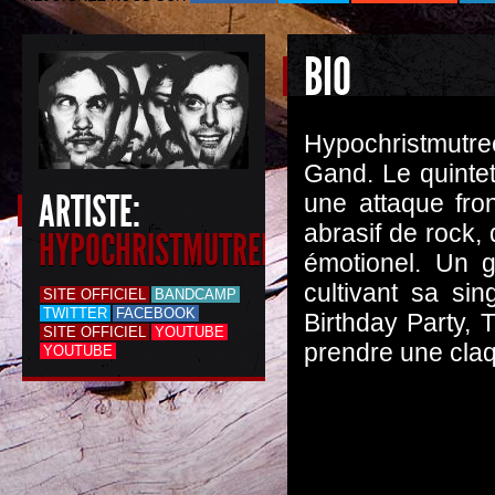
BIO
Hypochristmutr
Gand. Le quinte
ARTISTE:
une attaque fro
abrasif de rock, 
HYPOCHRISTMUTREEFUZZ
émotionel. Un 
cultivant sa si
SITE OFFICIEL
BANDCAMP
TWITTER
FACEBOOK
Birthday Party, 
SITE OFFICIEL
YOUTUBE
prendre une claq
YOUTUBE