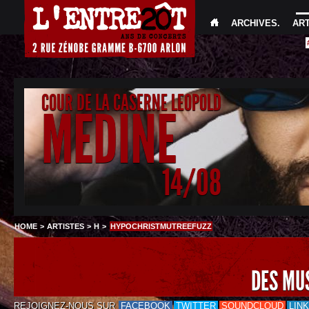
ARCHIVES
.
AR
COUR DE LA CASERNE LEOPOLD
MEDINE
14/08
HOME
>
ARTISTES
>
H
>
HYPOCHRISTMUTREEFUZZ
DES MU
REJOIGNEZ-NOUS SUR
FACEBOOK
TWITTER
SOUNDCLOUD
LIN