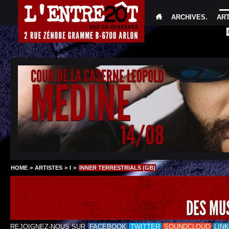
ARCHIVES
.
AR
COUR DE LA CASERNE LEOPOLD
MEDINE
14/08
HOME
>
ARTISTES
>
I
>
INNER TERRESTRIALS (GB)
DES MU
REJOIGNEZ-NOUS SUR
FACEBOOK
TWITTER
SOUNDCLOUD
LIN