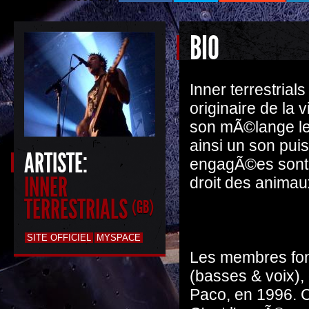
BIO
Inner terrestria
originaire de la 
son mÃ©lange le 
ainsi un son pui
ARTISTE:
engagÃ©es sont a
INNER
droit des animaux
TERRESTRIALS
(GB)
SITE OFFICIEL
MYSPACE
Les membres fond
(basses & voix), 
Paco, en 1996. C